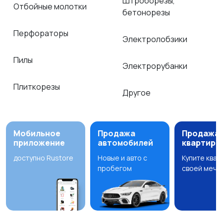
Штроборезы,
Отбойные молотки
бетонорезы
Перфораторы
Электролобзики
Пилы
Электрорубанки
Плиткорезы
Другое
Мобильное
Продажа
Продажа
приложение
автомобилей
квартир
доступно Rustore
Новые и авто с
Купите ква
пробегом
своей мечт