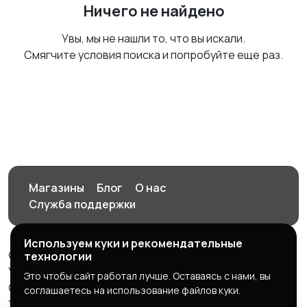
Ничего не найдено
Увы, мы не нашли то, что вы искали.
Смягчите условия поиска и попробуйте еще раз.
Магазины
Блог
О нас
Служба поддержки
Используем куки и рекомендательные
© 2026 Орен-АЙ - Авто | Недвижимость | Работа |
технологии
Услуги
Это чтобы сайт работал лучше. Оставаясь с нами, вы
Создал Карусов Е.С ООО "ЦПК" ИНН 5609203278 ОГРН
соглашаетесь на использование файлов куки.
1235600008841