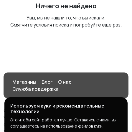
Ничего не найдено
Увы, мы не нашли то, что вы искали.
Смягчите условия поиска и попробуйте еще раз.
Магазины
Блог
О нас
Служба поддержки
Используем куки и рекомендательные
© 2026 Орен-АЙ - Авто | Недвижимость | Работа |
технологии
Услуги
Это чтобы сайт работал лучше. Оставаясь с нами, вы
Создал Карусов Е.С ООО "ЦПК" ИНН 5609203278 ОГРН
соглашаетесь на использование файлов куки.