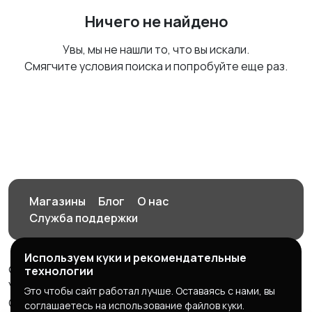
Ничего не найдено
Увы, мы не нашли то, что вы искали.
Смягчите условия поиска и попробуйте еще раз.
Магазины
Блог
О нас
Служба поддержки
Используем куки и рекомендательные
© 2026 Орен-АЙ - Авто | Недвижимость | Работа |
технологии
Услуги
Это чтобы сайт работал лучше. Оставаясь с нами, вы
Создал Карусов Е.С ООО "ЦПК" ИНН 5609203278 ОГРН
соглашаетесь на использование файлов куки.