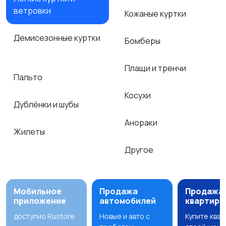
ветровки
Кожаные куртки
Демисезонные куртки
Бомберы
Плащи и тренчи
Пальто
Косухи
Дублёнки и шубы
Анораки
Жилеты
Другое
Мобильное
Продажа
Продажа
приложение
автомобилей
квартир
доступно Rustore
Новые и авто с
Купите ква