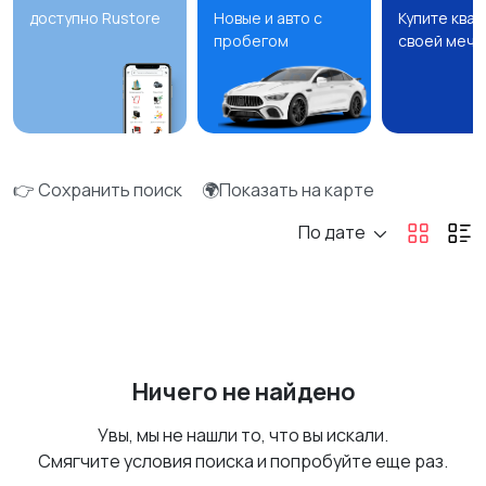
доступно Rustore
Новые и авто с
Купите ква
пробегом
своей мечт
👉 Сохранить поиск
🌍Показать на карте
По дате
Ничего не найдено
Увы, мы не нашли то, что вы искали.
Смягчите условия поиска и попробуйте еще раз.