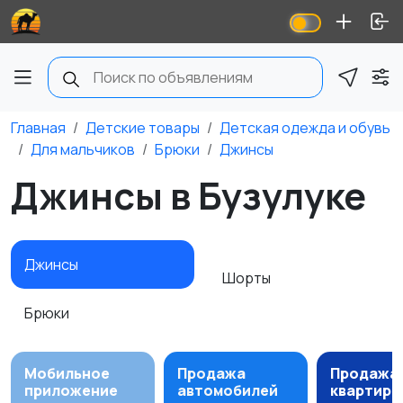
Главная
Детские товары
Детская одежда и обувь
Для мальчиков
Брюки
Джинсы
Джинсы в Бузулуке
Джинсы
Шорты
Брюки
Мобильное
Продажа
Продажа
приложение
автомобилей
квартир