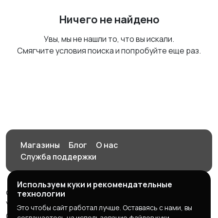
Ничего не найдено
Увы, мы не нашли то, что вы искали.
Смягчите условия поиска и попробуйте еще раз.
Магазины
Блог
О нас
Служба поддержки
Используем куки и рекомендательные
© 2026 Орен-АЙ - Авто | Недвижимость | Работа |
технологии
Услуги
Это чтобы сайт работал лучше. Оставаясь с нами, вы
Создал Карусов Е.С ООО "ЦПК" ИНН 5609203278 ОГРН
соглашаетесь на использование файлов куки.