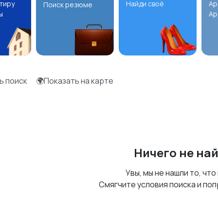
ртиру
Найди своё
Ар
Поиск резюме
ы
Ар
ь поиск
🌍Показать на карте
Ничего не на
Увы, мы не нашли то, что
Смягчите условия поиска и поп