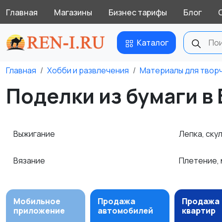
Главная
Магазины
Бизнес тарифы
Блог
Каталог
Главная
Хобби и развлечения
Материалы для твор
Поделки из бумаги в
Выжигание
Лепка, ску
Вязание
Плетение,
Мобильное
Продажа
Продажа
приложение
автомобилей
квартир