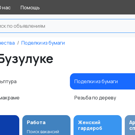
О нас
Помощь
чества
Поделки из бумаги
 Бузулуке
льптура
Поделки из бумаги
 макраме
Резьба по дереву
Работа
Женский
А
гардероб
с
Поиск вакансий