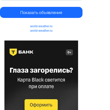
Показать объявления
world-weather.ru
world-weather.ru