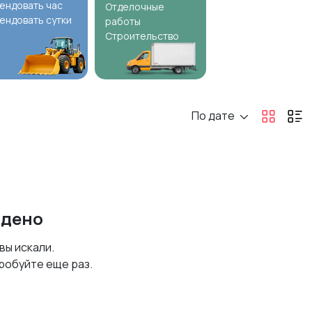
ендовать час
Отделочные
ендовать сутки
работы
Строительство
По дате
йдено
 вы искали.
робуйте еще раз.