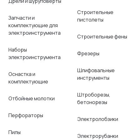
Дрели и шуруповёрты
Строительные
Запчасти и
пистолеты
комплектующие для
электроинструмента
Строительные фены
Наборы
Фрезеры
электроинструмента
Шлифовальные
Оснастка и
инструменты
комплектующие
Штроборезы,
Отбойные молотки
бетонорезы
Перфораторы
Электролобзики
Пилы
Электрорубанки