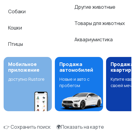
Другие животные
Собаки
Товары для животных
Кошки
Аквариумистика
Птицы
Мобильное
Продажа
Продажа
приложение
автомобилей
квартир
доступно Rustore
Новые и авто с
Купите ква
пробегом
своей мечт
👉 Сохранить поиск
🌍Показать на карте